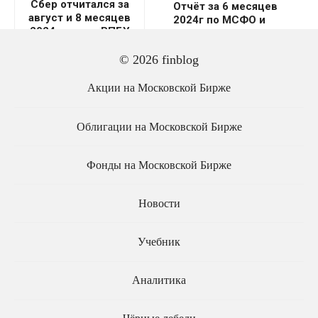
Сбер отчитался за
Отчёт за 6 месяцев
август и 8 месяцев
2024г по МСФО и
2024 года по РПБУ
реализация
биологического риска
© 2026 finblog
Инарктики.
Акции на Московской Бирже
Облигации на Московской Бирже
КАМАЗ отчитался за 6
ЕвроТранс отчитался за
месяцев 2024 года по
первое полугодие 2024
Фонды на Московской Бирже
МСФО
года по МСФО
Новости
Учебник
Аналитика