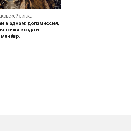
СКОВСКОЙ БИРЖЕ
ри в одном: допэмиссия,
я точка входа и
 манёвр.