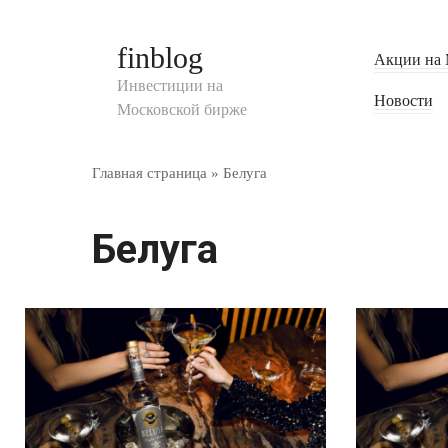
Перейти
к
finblog
Акции на 
контенту
Инвестиции на
Новости
Московской бирже
Главная страница
»
Белуга
Белуга