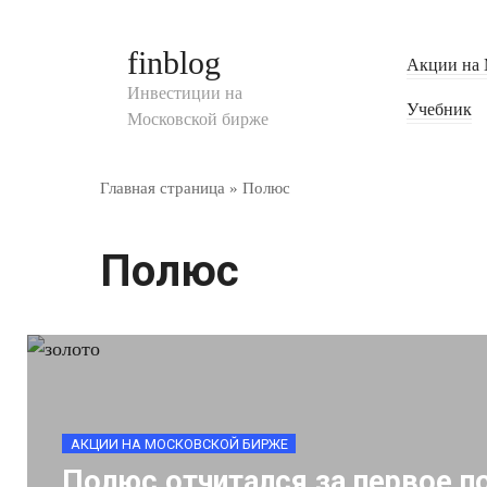
Перейти
к
finblog
Акции на 
контенту
Инвестиции на
Учебник
Московской бирже
Главная страница
»
Полюс
Полюс
АКЦИИ НА МОСКОВСКОЙ БИРЖЕ
Полюс отчитался за первое п