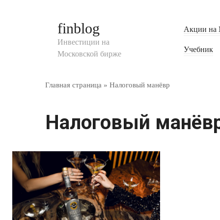
Перейти
к
finblog
Акции на 
контенту
Инвестиции на
Учебник
Московской бирже
Главная страница
»
Налоговый манёвр
Налоговый манёв